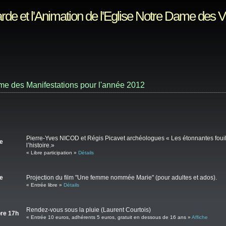
rde et l'Animation de l'Eglise Notre Dame des 
e des Manifestations pour l'année 2012
Pierre-Yves NICOD et Régis Picavet archéologues « Les étonnantes fouil
e
l’histoire.»
« Libre participation »
Détails
e
Projection du film "Une femme nommée Marie" (pour adultes et ados).
« Entrée libre »
Détails
Rendez-vous sous la pluie (Laurent Courtois)
re 17h
« Entrée 10 euros, adhérents 5 euros, gratuit en dessous de 16 ans »
Affiche