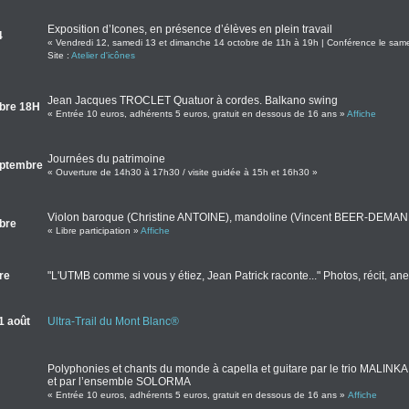
Exposition d’Icones, en présence d’élèves en plein travail
4
« Vendredi 12, samedi 13 et dimanche 14 octobre de 11h à 19h | Conférence le sam
Site :
Atelier d'icônes
Jean Jacques TROCLET Quatuor à cordes. Balkano swing
bre 18H
« Entrée 10 euros, adhérents 5 euros, gratuit en dessous de 16 ans »
Affiche
Journées du patrimoine
eptembre
« Ouverture de 14h30 à 17h30 / visite guidée à 15h et 16h30 »
Violon baroque (Christine ANTOINE), mandoline (Vincent BEER-DEMANDE
bre
« Libre participation »
Affiche
re
"L'UTMB comme si vous y étiez, Jean Patrick raconte..." Photos, récit, an
1 août
Ultra-Trail du Mont Blanc®
Polyphonies et chants du monde à capella et guitare par le trio MAL
et par l’ensemble SOLORMA
« Entrée 10 euros, adhérents 5 euros, gratuit en dessous de 16 ans »
Affiche