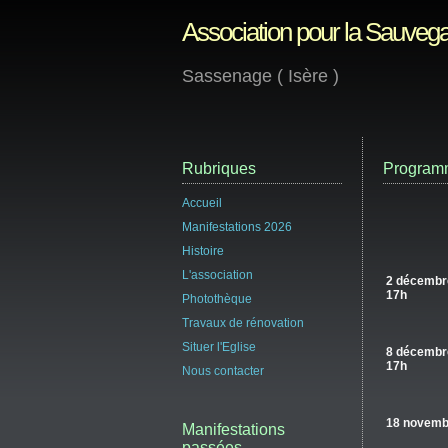
Association pour la Sauvega
Sassenage ( Isère )
Rubriques
Programm
Accueil
Manifestations 2026
Histoire
L'association
2 décembr
17h
Photothèque
Travaux de rénovation
Situer l'Eglise
8 décembr
17h
Nous contacter
18 novemb
Manifestations
passées