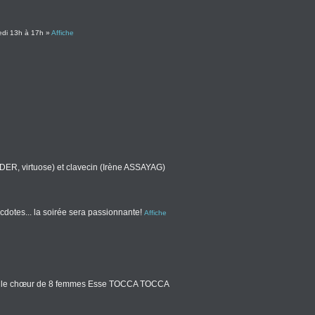
edi 13h à 17h »
Affiche
R, virtuose) et clavecin (Irène ASSAYAG)
ecdotes... la soirée sera passionnante!
Affiche
INKA le chœur de 8 femmes Esse TOCCA TOCCA