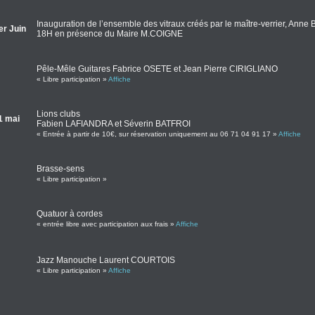
Inauguration de l’ensemble des vitraux créés par le maître-verrier, Anne Br
er Juin
18H en présence du Maire M.COIGNE
Pêle-Mêle Guitares Fabrice OSETE et Jean Pierre CIRIGLIANO
« Libre participation »
Affiche
Lions clubs
1 mai
Fabien LAFIANDRA et Séverin BATFROI
« Entrée à partir de 10€, sur réservation uniquement au 06 71 04 91 17 »
Affiche
Brasse-sens
« Libre participation »
Quatuor à cordes
« entrée libre avec participation aux frais »
Affiche
Jazz Manouche Laurent COURTOIS
« Libre participation »
Affiche