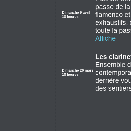
passe de la
Dimanche 9 avril
flamenco et
18 heures
exhaustifs,
toute la pas
Affiche
Les clarin
Ensemble de
Dimanche 26 mars
contemporai
18 heures
derrière vo
des sentier