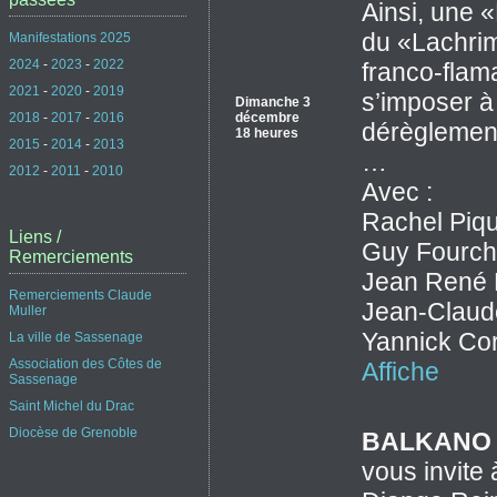
Ainsi, une 
du «Lachrim
Manifestations 2025
2024
-
2023
-
2022
franco-flam
2021
-
2020
-
2019
s’imposer à
Dimanche 3
décembre
2018
-
2017
-
2016
dérèglemen
18 heures
2015
-
2014
-
2013
…
2012
-
2011
-
2010
Avec :
Rachel Piq
Liens /
Guy Fourchet
Remerciements
Jean René 
Remerciements Claude
Jean-Claude
Muller
Yannick Cor
La ville de Sassenage
Association des Côtes de
Affiche
Sassenage
Saint Michel du Drac
Diocèse de Grenoble
BALKANO 
vous invite