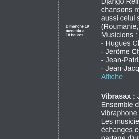
Django Rein
chansons ma
aussi celui
(Roumanie,
Dimanche 19
novembre
Musiciens :
18 heures
- Hugues Ch
- Jérôme Ch
- Jean-Patri
- Jean-Jacqu
Affiche
Vibrasax : 
Ensemble de
vibraphone 
Les musicie
échanges en
partage d'u