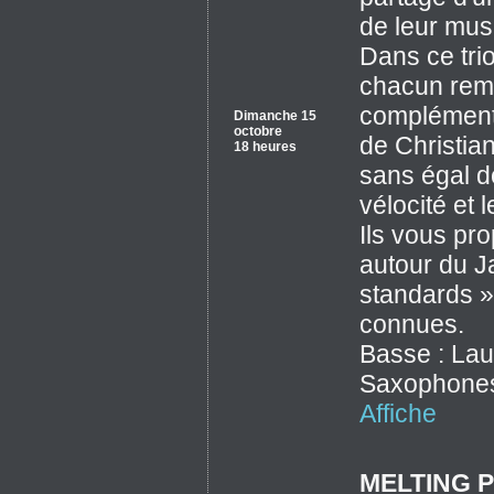
de leur mus
Dans ce trio
chacun remp
complémenta
Dimanche 15
octobre
de Christia
18 heures
sans égal d
vélocité et
Ils vous pro
autour du J
standards »
connues.
Basse : Lau
Saxophones 
Affiche
MELTING 