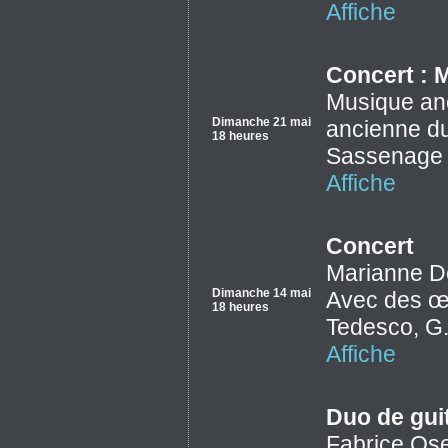
Affiche
Concert : 
Musique anc
Dimanche 21 mai
ancienne d
18 heures
Sassenage 
Affiche
Concert
Marianne De
Dimanche 14 mai
Avec des œu
18 heures
Tedesco, G.
Affiche
Duo de gui
Fabrice Oset